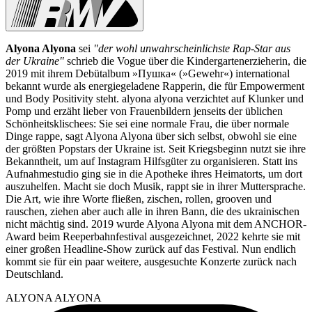
Alyona Alyona
sei
"der wohl unwahrscheinlichste Rap-Star aus
der Ukraine"
schrieb die Vogue über die Kindergartenerzieherin, die
2019 mit ihrem Debütalbum »Пушка« (»Gewehr«) international
bekannt wurde als energiegeladene Rapperin, die für Empowerment
und Body Positivity steht. alyona alyona verzichtet auf Klunker und
Pomp und erzäht lieber von Frauenbildern jenseits der üblichen
Schönheitsklischees: Sie sei eine normale Frau, die über normale
Dinge rappe, sagt Alyona Alyona über sich selbst, obwohl sie eine
der größten Popstars der Ukraine ist. Seit Kriegsbeginn nutzt sie ihre
Bekanntheit, um auf Instagram Hilfsgüter zu organisieren. Statt ins
Aufnahmestudio ging sie in die Apotheke ihres Heimatorts, um dort
auszuhelfen. Macht sie doch Musik, rappt sie in ihrer Muttersprache.
Die Art, wie ihre Worte fließen, zischen, rollen, grooven und
rauschen, ziehen aber auch alle in ihren Bann, die des ukrainischen
nicht mächtig sind. 2019 wurde Alyona Alyona mit dem ANCHOR-
Award beim Reeperbahnfestival ausgezeichnet, 2022 kehrte sie mit
einer großen Headline-Show zurück auf das Festival. Nun endlich
kommt sie für ein paar weitere, ausgesuchte Konzerte zurück nach
Deutschland.
ALYONA ALYONA