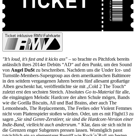
Ticket inklusive RMV-Fahrkarte
"It’s loud, it’s fast and it kicks ass"
– so brachte es Pitchfork bereits
anlässlich ihres 2014er Debüts “AD“ auf den Punkt, um den Sound
von
Angel Du$t
zu beschreiben. Nachdem uns die Under Ice- und
Turnstile-Members-Supergroup aus dem amerikanischen Baltimore
in den seitdem vergangenen Jahren bereits fünf allesamt großartige
Alben geschenkt hat, veröffentlichte sie mit „Cold 2 The Touch“
zuletzt erst den sechsten Streich. Absolutes
Go to-Material
für alle,
die eingängigen Melodic Hardcore der alten Schule mögen, Bands
wie die Gorilla Biscuits, All und Bad Brains, aber auch The
Lemonheads, The Replacements, The Feelies oder Violent Femmes
nicht vom Plattenspieler stoßen würden. Oder, um es mit Flight13 zu
sagen „
Sie sind Genre-Zerstörer, sie sind die Hardcore-Version einer
Indie-Band, vielleicht auch andersrum.“
Klar, dass sie sich nicht in
die Grenzen enger Subgenres pressen lassen. Womöglich passt
tatsächlich ein so elementarer Begriff wie Rock´n´Roll am besten,