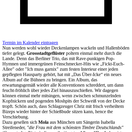
Termin im Kalender eintragen
Nun werden wohl wieder Deckenlampen wackeln und Hallenböden
tiefer gelegt.
Grossstadtgeflüster
poltern einmal mehr durch die
Lande. Denn das Berliner Trio, das mit Rave-punkigen Pop-
Hymnen und immergrünen Feinschmecker-Hits wie „Fickt-Euch-
Allee" oder "Ich muss garnix" zum festen Interieur einer jeden
gepflegten Hausparty gehört, hat mit „Das Über-Icke“ ein neues
Album auf die Bühnen zu bringen. Ein Album, das
erwartungsgemäß wieder alle Konventionen schreddert, um dann
feucht-fröhlich über jedes Ziel hinauszuschießen. Wir dagegen
können einmal mehr mitsingen, wenn zwischen schmunzelnden
Kopfnickern und pogenden Moshpits der Schweiß von der Decke
tropft. Schön auch, dass Schlagzeuger Chriz mit frisch verheiltem
Bizeps wieder hinter der Schießbude sitzen kann, hence the
Verschiebung.
Dazu gesellen sich
Mola
aus München um Sängerin Isabella
Streifeneder,
"die Frau mit dem schönsten Timbre Deutschlands"