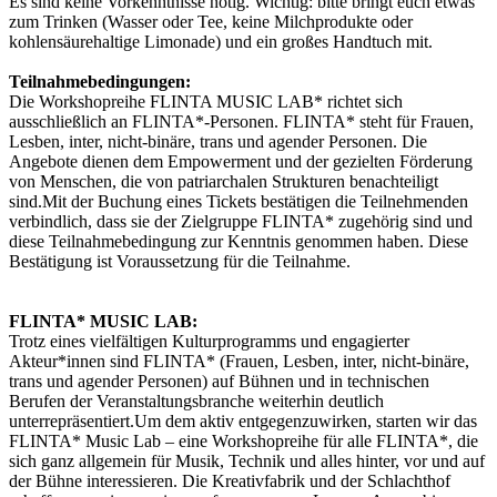
Es sind keine Vorkenntnisse nötig. Wichtig: bitte bringt euch etwas
zum Trinken (Wasser oder Tee, keine Milchprodukte oder
kohlensäurehaltige Limonade) und ein großes Handtuch mit.
Teilnahmebedingungen:
Die Workshopreihe FLINTA MUSIC LAB* richtet sich
ausschließlich an FLINTA*-Personen. FLINTA* steht für Frauen,
Lesben, inter, nicht-binäre, trans und agender Personen. Die
Angebote dienen dem Empowerment und der gezielten Förderung
von Menschen, die von patriarchalen Strukturen benachteiligt
sind.Mit der Buchung eines Tickets bestätigen die Teilnehmenden
verbindlich, dass sie der Zielgruppe FLINTA* zugehörig sind und
diese Teilnahmebedingung zur Kenntnis genommen haben. Diese
Bestätigung ist Voraussetzung für die Teilnahme.
FLINTA* MUSIC LAB:
Trotz eines vielfältigen Kulturprogramms und engagierter
Akteur*innen sind FLINTA* (Frauen, Lesben, inter, nicht-binäre,
trans und agender Personen) auf Bühnen und in technischen
Berufen der Veranstaltungsbranche weiterhin deutlich
unterrepräsentiert.Um dem aktiv entgegenzuwirken, starten wir das
FLINTA* Music Lab – eine Workshopreihe für alle FLINTA*, die
sich ganz allgemein für Musik, Technik und alles hinter, vor und auf
der Bühne interessieren. Die Kreativfabrik und der Schlachthof