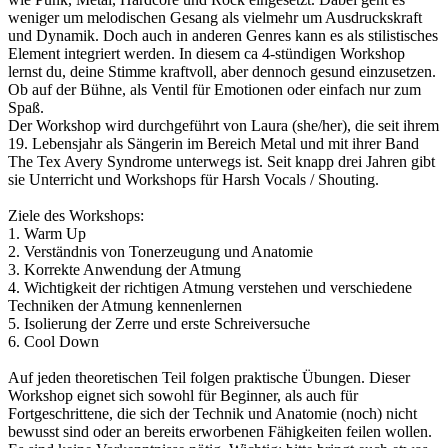
weniger um melodischen Gesang als vielmehr um Ausdruckskraft
und Dynamik. Doch auch in anderen Genres kann es als stilistisches
Element integriert werden. In diesem ca 4-stündigen Workshop
lernst du, deine Stimme kraftvoll, aber dennoch gesund einzusetzen.
Ob auf der Bühne, als Ventil für Emotionen oder einfach nur zum
Spaß.
Der Workshop wird durchgeführt von Laura (she/her), die seit ihrem
19. Lebensjahr als Sängerin im Bereich Metal und mit ihrer Band
The Tex Avery Syndrome unterwegs ist. Seit knapp drei Jahren gibt
sie Unterricht und Workshops für Harsh Vocals / Shouting.
Ziele des Workshops:
1. Warm Up
2. Verständnis von Tonerzeugung und Anatomie
3. Korrekte Anwendung der Atmung
4. Wichtigkeit der richtigen Atmung verstehen und verschiedene
Techniken der Atmung kennenlernen
5. Isolierung der Zerre und erste Schreiversuche
6. Cool Down
Auf jeden theoretischen Teil folgen praktische Übungen. Dieser
Workshop eignet sich sowohl für Beginner, als auch für
Fortgeschrittene, die sich der Technik und Anatomie (noch) nicht
bewusst sind oder an bereits erworbenen Fähigkeiten feilen wollen.