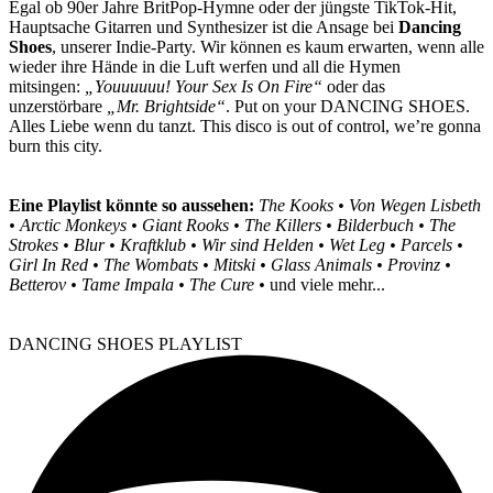
Egal ob 90er Jahre BritPop-Hymne oder der jüngste TikTok-Hit,
Hauptsache Gitarren und Synthesizer ist die Ansage bei
Dancing
Shoes
, unserer Indie-Party. Wir können es kaum erwarten, wenn alle
wieder ihre Hände in die Luft werfen und all die Hymen
mitsingen:
„Youuuuuu! Your Sex Is On Fire“
oder das
unzerstörbare
„Mr. Brightside“
. Put on your DANCING SHOES.
Alles Liebe wenn du tanzt. This disco is out of control, we’re gonna
burn this city.
Eine Playlist könnte so aussehen:
The Kooks • Von Wegen Lisbeth
• Arctic Monkeys • Giant Rooks • The Killers • Bilderbuch • The
Strokes • Blur • Kraftklub • Wir sind Helden • Wet Leg • Parcels •
Girl In Red • The Wombats • Mitski • Glass Animals • Provinz •
Betterov • Tame Impala • The Cure •
und viele mehr...
DANCING SHOES PLAYLIST