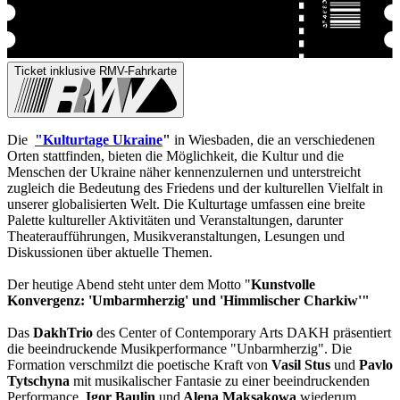
Ticket inklusive RMV-Fahrkarte
Die
"Kulturtage Ukraine
"
in Wiesbaden, die an verschiedenen
Orten stattfinden, bieten die Möglichkeit, die Kultur und die
Menschen der Ukraine näher kennenzulernen und unterstreicht
zugleich die Bedeutung des Friedens und der kulturellen Vielfalt in
unserer globalisierten Welt. Die Kulturtage umfassen eine breite
Palette kultureller Aktivitäten und Veranstaltungen, darunter
Theateraufführungen, Musikveranstaltungen, Lesungen und
Diskussionen über aktuelle Themen.
Der heutige Abend steht unter dem Motto "
Kunstvolle
Konvergenz: 'Umbarmherzig' und 'Himmlischer Charkiw'"
Das
DakhTrio
des Center of Contemporary Arts DAKH präsentiert
die beeindruckende Musikperformance "Unbarmherzig". Die
Formation verschmilzt die poetische Kraft von
Vasil Stus
und
Pavlo
Tytschyna
mit musikalischer Fantasie zu einer beeindruckenden
Performance.
Igor Baulin
und
Alena Maksakowa
wiederum