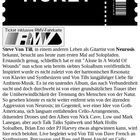
Ticket inklusive RMV-Fahrkarte
Steve Von Till
, in einem anderen Leben als Gitarrist von
Neurosis
bekannt, besucht uns heute zum ersten Mal auf Solopfaden.
Erstaunlich genug, schließlich hat er mit "Alone In A World Of
Wounds" nun schon sein bereits siebtes Soloalbum veröffentlicht.
Inspiriert wurde es nicht zuletzt von der harmonischen Resonanz
von Klavier und Synthesizern und Von Tills langjähriger Liebe für
Ambient-Musik. Es ist ein tastendes Album, das nach Verbundenheit
sucht und doch durchweht ist von einer grundsätzlichen Trauer über
die Unüberwindlichkeit der Trennung des Menschen von der Natur.
So gesehen könnte es nicht weiter entfernt sein von der ätzenden
Aggression von Neurosis; im Gegenteil, wer einer Idee von Goth-
Americana, sich langsam entfaltenden Cello-Arrangements,
dräuenden Drones und den Alben von Nick Cave, Low und Mark
Lanegan, aber auch Talk Talks Spätwerk und Mark Hollis
Soloalben, Brian Eno oder PJ Harvey etwas abgewinnen kann, wird
hier reich belohnt. Live begleitet wird Von Till von Dave French an
Synthesizern, Percussion und Bass und Brent Arnold am Cello.