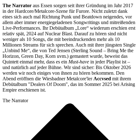
The Narrator
aus Essen sorgen seit ihrer Gründung im Jahr 2017
in der Hardcore/Metalcore-Szene für Furore. Nicht zuletzt dank
eines sich auch mal Richtung Punk und Beatdown neigendes, vor
allem aber immer energiegeladenen Songwritings und mitreißenden
Live-Performances. Ihr Debütalbum „Lore“ wiederum erschien erst
relativ spät, 2024 auf Nuclear Blast. Darauf zu hören sind nicht
weniger als 10 Songs, die mit beeindruckenden mehr als 10
Millionen Streams für sich sprechen. Auch mit ihrer jüngsten Single
„Unbind Me“, die von Ted Jensen (Sterling Sound – Bring Me the
Horizon, Green Day, Korn uvm.) gemastert wurde, beweist das
Quintett einmal mehr, dass es ein
Must-have
in jeder Playlist ist –
und natürlich auf jeder Bühne. Wir sind sicher: Bis Oktober 2026
werden wir noch einiges von ihnen zu hören bekommen. Den
Abend eröffnen die Wiesbadner Metalcore'ler
Accvsed
mit ihrem
Debütalbum "Dealers Of Doom", das im Sommer 2025 bei Arising
Empire erschienen ist.
The Narrator