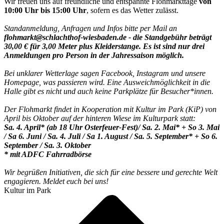
Wir freuen uns auf freundliche und entspannte Flohmarkttage
von
10:00 Uhr bis 15:00 Uhr
, sofern es das Wetter zulässt.
Standanmeldung, Anfragen und Infos bitte per Mail an
flohmarkt@schlachthof-wiesbaden.de
- die Standgebühr beträgt
30,00 € für 3,00 Meter plus Kleiderstange. Es ist sind nur drei
Anmeldungen pro Person in der Jahressaison möglich.
Bei unklarer Wetterlage sagen Facebook, Instagram und unsere
Homepage, was passieren wird.
Eine Ausweichmöglichkeit in die
Halle gibt es nicht und auch keine Parkplätze für Besucher*innen.
Der Flohmarkt findet in Kooperation mit Kultur im Park (KiP) von
April bis Oktober auf der hinteren Wiese im Kulturpark statt:
Sa. 4. April* (ab 18 Uhr Osterfeuer-Fest)/ Sa. 2. Mai* + So 3. Mai
/ Sa 6. Juni / Sa. 4. Juli / Sa 1. August / Sa. 5. September* + So 6.
September / Sa. 3. Oktober
* mit ADFC Fahrradbörse
Wir begrüßen Initiativen, die sich für eine bessere und gerechte Welt
engagieren. Meldet euch bei uns!
Kultur im Park