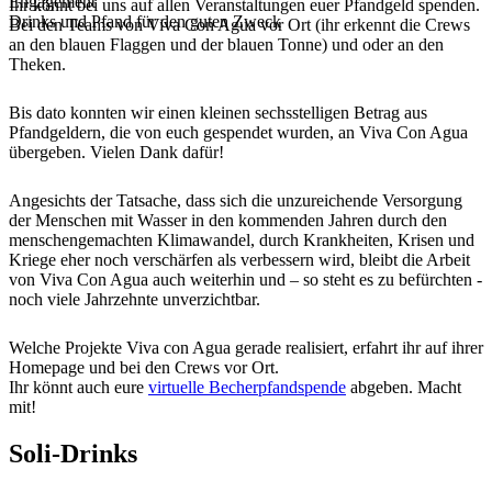
Engagement
Ihr könnt bei uns auf allen Veranstaltungen euer Pfandgeld spenden.
Drinks und Pfand für den guten Zweck
Bei den Teams von Viva Con Agua vor Ort (ihr erkennt die Crews
an den blauen Flaggen und der blauen Tonne) und oder an den
Theken.
Bis dato konnten wir einen kleinen sechsstelligen Betrag aus
Pfandgeldern, die von euch gespendet wurden, an Viva Con Agua
übergeben. Vielen Dank dafür!
Angesichts der Tatsache, dass sich die unzureichende Versorgung
der Menschen mit Wasser in den kommenden Jahren durch den
menschengemachten Klimawandel, durch Krankheiten, Krisen und
Kriege eher noch verschärfen als verbessern wird, bleibt die Arbeit
von Viva Con Agua auch weiterhin und – so steht es zu befürchten -
noch viele Jahrzehnte unverzichtbar.
Welche Projekte Viva con Agua gerade realisiert, erfahrt ihr auf ihrer
Homepage und bei den Crews vor Ort.
Ihr könnt auch eure
virtuelle Becherpfandspende
abgeben. Macht
mit!
Soli-Drinks