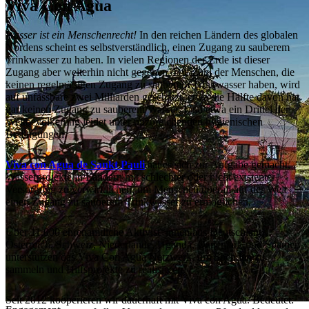
Viva Con Agua
Wasser ist ein Menschenrecht!
In den reichen Ländern des globalen
Nordens scheint es selbstverständlich, einen Zugang zu sauberem
Trinkwasser zu haben. In vielen Regionen der Erde ist dieser
Zugang aber weiterhin nicht gegeben. Die Zahl der Menschen, die
keinen regelmäßigen Zugang zu sauberem Trinkwasser haben, wird
auf unfassbare zwei Milliarden geschätzt, etwa die Hälfte davon hat
gar keinen Zugang zu sauberem Wasser. Und etwa ein Drittel der
Weltbevölkerung leidet unter unzureichenden hygienischen
Bedingungen.
Viva con Agua de Sankt Pauli
hat es sich zur Aufgabe gemacht,
Wasserprojekte in Ländern mit schlechter oder nicht existenter
Versorgung zu verwirklichen, um Menschen überall auf der Welt
einen Zugang zu sauberem Trinkwasser zu ermöglichen.
Über 11.000 ehrenamtliche Aktivist*innen aus Deutschland,
Österreich, Schweiz, Niederlande, Uganda, Dänemark und Spanien
unterstützen das Viva Con Agua Netzwerk, um Spenden zu
sammeln und Hilfsprojekte zu realisieren.
Seit 2012 kooperieren wir dauerhaft mit Viva con Agua. Bedeutet: