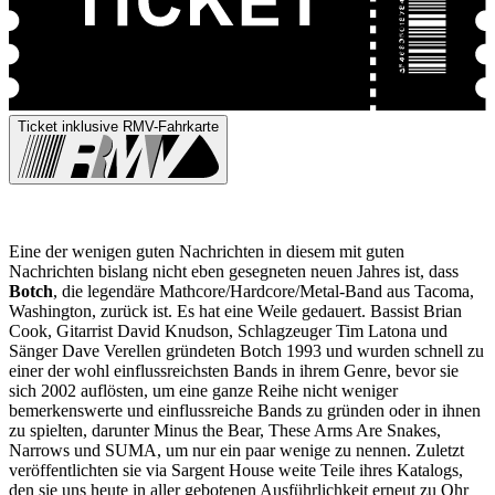
Ticket inklusive RMV-Fahrkarte
Eine der wenigen guten Nachrichten in diesem mit guten
Nachrichten bislang nicht eben gesegneten neuen Jahres ist, dass
Botch
, die legendäre Mathcore/Hardcore/Metal-Band aus Tacoma,
Washington, zurück ist. Es hat eine Weile gedauert. Bassist Brian
Cook, Gitarrist David Knudson, Schlagzeuger Tim Latona und
Sänger Dave Verellen gründeten Botch 1993 und wurden schnell zu
einer der wohl einflussreichsten Bands in ihrem Genre, bevor sie
sich 2002 auflösten, um eine ganze Reihe nicht weniger
bemerkenswerte und einflussreiche Bands zu gründen oder in ihnen
zu spielten, darunter Minus the Bear, These Arms Are Snakes,
Narrows und SUMA, um nur ein paar wenige zu nennen. Zuletzt
veröffentlichten sie via Sargent House weite Teile ihres Katalogs,
den sie uns heute in aller gebotenen Ausführlichkeit erneut zu Ohr