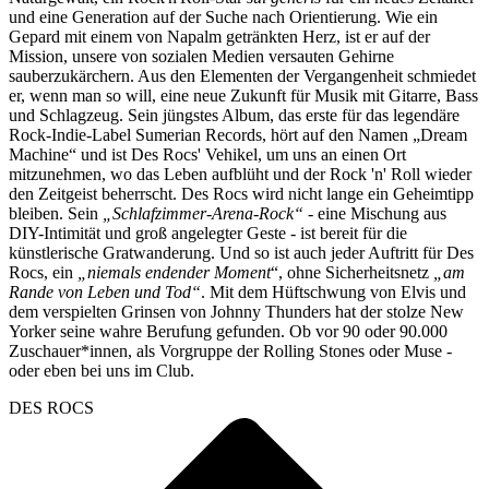
und eine Generation auf der Suche nach Orientierung. Wie ein
Gepard mit einem von Napalm getränkten Herz, ist er auf der
Mission, unsere von sozialen Medien versauten Gehirne
sauberzukärchern. Aus den Elementen der Vergangenheit schmiedet
er, wenn man so will, eine neue Zukunft für Musik mit Gitarre, Bass
und Schlagzeug. Sein jüngstes Album, das erste für das legendäre
Rock-Indie-Label Sumerian Records, hört auf den Namen „Dream
Machine“ und ist Des Rocs' Vehikel, um uns an einen Ort
mitzunehmen, wo das Leben aufblüht und der Rock 'n' Roll wieder
den Zeitgeist beherrscht. Des Rocs wird nicht lange ein Geheimtipp
bleiben. Sein
„Schlafzimmer-Arena-Rock“
- eine Mischung aus
DIY-Intimität und groß angelegter Geste - ist bereit für die
künstlerische Gratwanderung. Und so ist auch jeder Auftritt für Des
Rocs, ein
„niemals endender Moment
“, ohne Sicherheitsnetz
„am
Rande von Leben und Tod“
. Mit dem Hüftschwung von Elvis und
dem verspielten Grinsen von Johnny Thunders hat der stolze New
Yorker seine wahre Berufung gefunden. Ob vor 90 oder 90.000
Zuschauer*innen, als Vorgruppe der Rolling Stones oder Muse -
oder eben bei uns im Club.
DES ROCS