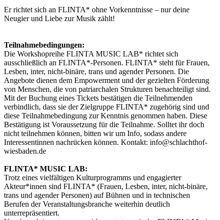
Er richtet sich an FLINTA* ohne Vorkenntnisse – nur deine
Neugier und Liebe zur Musik zählt!
Teilnahmebedingungen:
Die Workshopreihe FLINTA MUSIC LAB* richtet sich
ausschließlich an FLINTA*-Personen. FLINTA* steht für Frauen,
Lesben, inter, nicht-binäre, trans und agender Personen. Die
Angebote dienen dem Empowerment und der gezielten Förderung
von Menschen, die von patriarchalen Strukturen benachteiligt sind.
Mit der Buchung eines Tickets bestätigen die Teilnehmenden
verbindlich, dass sie der Zielgruppe FLINTA* zugehörig sind und
diese Teilnahmebedingung zur Kenntnis genommen haben. Diese
Bestätigung ist Voraussetzung für die Teilnahme. Solltet ihr doch
nicht teilnehmen können, bitten wir um Info, sodass andere
Interessentinnen nachrücken können. Kontakt:
info@schlachthof-
wiesbaden.de
FLINTA* MUSIC LAB:
Trotz eines vielfältigen Kulturprogramms und engagierter
Akteur*innen sind FLINTA* (Frauen, Lesben, inter, nicht-binäre,
trans und agender Personen) auf Bühnen und in technischen
Berufen der Veranstaltungsbranche weiterhin deutlich
unterrepräsentiert.