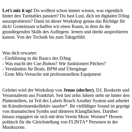
Let’s mix it up!
Du wolltest schon immer wissen, was eigentlich
hinter den Turntables passiert? Du hast Lust, dich im digitalen DJing
auszuprobieren? Dann ist dieser Workshop genau das Richtige für
dich! Gemeinsam schaffen wir einen Raum, in dem du die
grundlegenden Skills des Auflegens lernen und direkt ausprobieren
kannst. Von der Technik bis zum Taktgefühl.
Was dich erwartet:
- Einführung in die Basics des DJing
- Was macht der Cue-Button? Wie funktioniert Pitchen?
- Verständnis für Beats, BPM und Übergänge
- Erste Mix-Versuche mit professionellem Equipment
Geleitet wird der Workshop von
Jenne (she/her)
, DJ, Bookerin und
Veranstalterin aus Frankfurt. Seit fast zehn Jahren steht sie hinter den
Plattentellern, ist Teil des Labels Reach Another System und arbeitet
im Künstlerinnenkollektiv saasfee*. Ihr vielfältiger Sound ist geprägt
von dramatischen Synths und düsteren Klangflächen. Darüber
hinaus engagiert sie sich mit dem Verein Music Women* Hessen
politisch für die Gleichstellung von FLINTA* Personen in der
Musikszene.