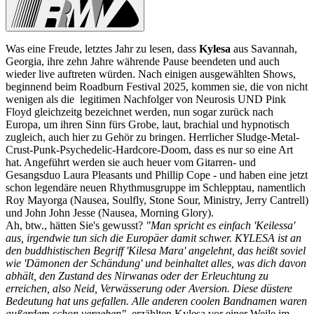
Was eine Freude, letztes Jahr zu lesen, dass
Kylesa
aus Savannah,
Georgia, ihre zehn Jahre währende Pause beendeten und auch
wieder live auftreten würden. Nach einigen ausgewählten Shows,
beginnend beim Roadburn Festival 2025, kommen sie, die von nicht
wenigen als die legitimen Nachfolger von Neurosis UND Pink
Floyd gleichzeitg bezeichnet werden, nun sogar zurück nach
Europa, um ihren Sinn fürs Grobe, laut, brachial und hypnotisch
zugleich, auch hier zu Gehör zu bringen. Herrlicher Sludge-Metal-
Crust-Punk-Psychedelic-Hardcore-Doom, dass es nur so eine Art
hat. Angeführt werden sie auch heuer vom Gitarren- und
Gesangsduo Laura Pleasants und Phillip Cope - und haben eine jetzt
schon legendäre neuen Rhythmusgruppe im Schlepptau, namentlich
Roy Mayorga (Nausea, Soulfly, Stone Sour, Ministry, Jerry Cantrell)
und John John Jesse (Nausea, Morning Glory).
Ah, btw., hätten Sie's gewusst?
"Man spricht es einfach 'Keilessa'
aus, irgendwie tun sich die Europäer damit schwer. KYLESA ist an
den buddhistischen Begriff 'Kilesa Mara' angelehnt, das heißt soviel
wie 'Dämonen der Schändung' und beinhaltet alles, was dich davon
abhält, den Zustand des Nirwanas oder der Erleuchtung zu
erreichen, also Neid, Verwässerung oder Aversion. Diese düstere
Bedeutung hat uns gefallen. Alle anderen coolen Bandnamen waren
außerdem schon vergeben"
, erzählten Kylesa vor einer Weile im